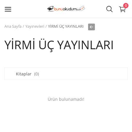
0
Ana Sayfa
Yayınevleri
YİRMİ ÜÇ YAYINLARI
Kitap
Sat
YİRMİ ÜÇ YAYINLARI
Giriş
Kayıt ol
Kitaplar
(0)
Edebiyat
Eğitim
Ürün bulunamadı!
Ders - Sınav Kitapları
Çocuk Kitapları