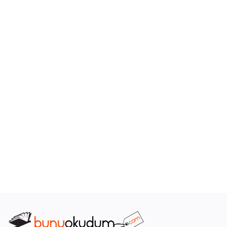
Araştırma - Tarih
Bilim
Din Tasavvuf
Felsefe
Hobi Kitapları
Sanat - Tasarım
Çizgi Roman
Mizah
Mitoloji Efsane
Diğer