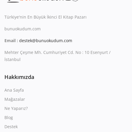
Kitaplığım
Destek Merkezi
Türkiye'nin En Büyük İkinci El Kitap Pazarı
bunuokudum.com
Mağazalar
Email :
destek@bunuokudum.com
Blog
Mehter Çeşme Mh. Cumhuriyet Cd. No : 10 Esenyurt /
İletişim
İstanbul
TRY (₺)
Hakkımızda
Ana Sayfa
Mağazalar
Ne Yaparız?
Blog
Destek