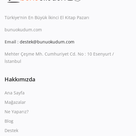
Kitaplığım
Destek Merkezi
Türkiye'nin En Büyük İkinci El Kitap Pazarı
bunuokudum.com
Mağazalar
Email :
destek@bunuokudum.com
Blog
Mehter Çeşme Mh. Cumhuriyet Cd. No : 10 Esenyurt /
İletişim
İstanbul
TRY (₺)
Hakkımızda
Ana Sayfa
Mağazalar
Ne Yaparız?
Blog
Destek