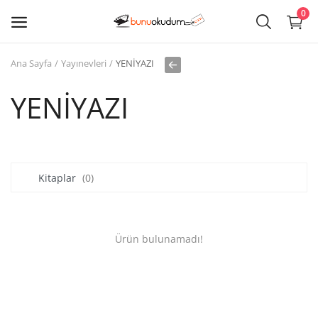
0
Ana Sayfa
Yayınevleri
YENİYAZI
Kitap
Sat
YENİYAZI
Giriş
Kayıt ol
Kitaplar
(0)
Edebiyat
Eğitim
Ürün bulunamadı!
Ders - Sınav Kitapları
Çocuk Kitapları