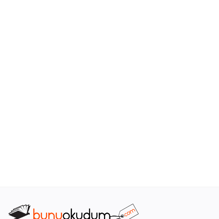
Araştırma - Tarih
Bilim
Din Tasavvuf
Felsefe
Hobi Kitapları
Sanat - Tasarım
Çizgi Roman
Mizah
Mitoloji Efsane
Diğer