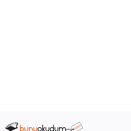
Araştırma - Tarih
Bilim
Din Tasavvuf
Felsefe
Hobi Kitapları
Sanat - Tasarım
Çizgi Roman
Mizah
Mitoloji Efsane
Diğer