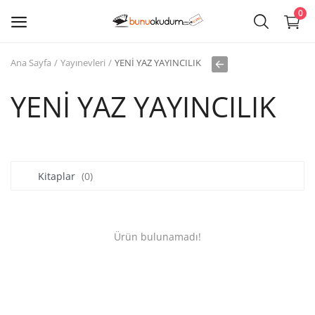
0
Ana Sayfa
Yayınevleri
YENİ YAZ YAYINCILIK
Kitap
Sat
YENİ YAZ YAYINCILIK
Giriş
Kayıt ol
Kitaplar
(0)
Edebiyat
Eğitim
Ürün bulunamadı!
Ders - Sınav Kitapları
Çocuk Kitapları