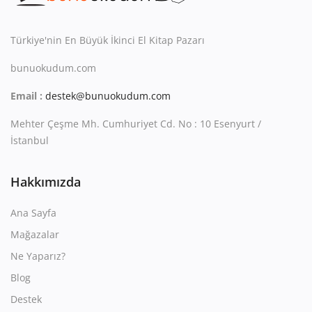
Kitaplığım
Destek Merkezi
Türkiye'nin En Büyük İkinci El Kitap Pazarı
bunuokudum.com
Mağazalar
Email :
destek@bunuokudum.com
Blog
Mehter Çeşme Mh. Cumhuriyet Cd. No : 10 Esenyurt /
İletişim
İstanbul
TRY (₺)
Hakkımızda
Ana Sayfa
Mağazalar
Ne Yaparız?
Blog
Destek