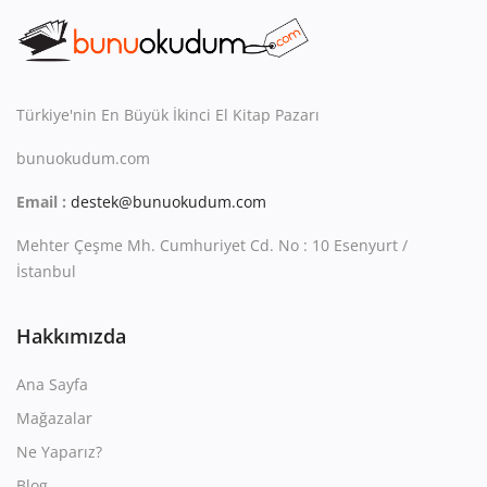
Kitaplığım
Destek Merkezi
Mağazalar
Türkiye'nin En Büyük İkinci El Kitap Pazarı
bunuokudum.com
Blog
Email :
destek@bunuokudum.com
İletişim
Mehter Çeşme Mh. Cumhuriyet Cd. No : 10 Esenyurt /
TRY (₺)
İstanbul
Hakkımızda
Ana Sayfa
Mağazalar
Ne Yaparız?
Blog