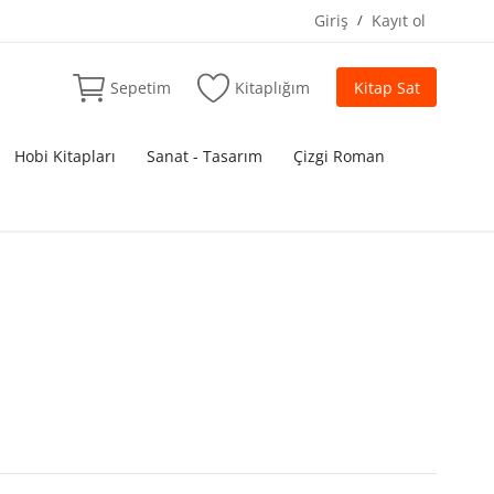
Giriş
/
Kayıt ol
Sepetim
Kitaplığım
Kitap Sat
Hobi Kitapları
Sanat - Tasarım
Çizgi Roman