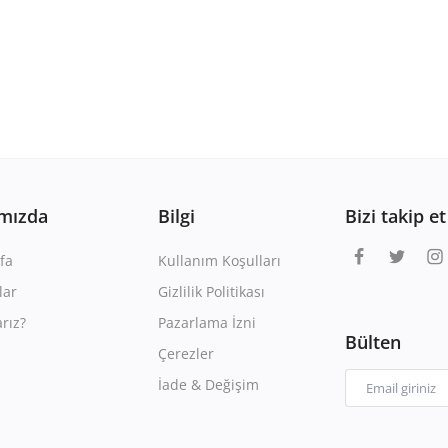
mızda
Bilgi
Bizi takip et
fa
Kullanım Koşulları
lar
Gizlilik Politikası
rız?
Pazarlama İzni
Bülten
Çerezler
İade & Değişim