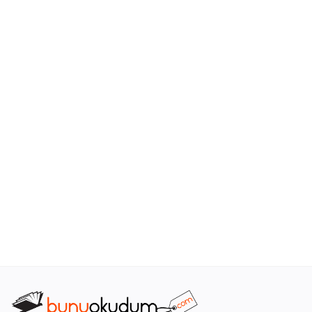
Araştırma - Tarih
Bilim
Din Tasavvuf
Felsefe
Hobi Kitapları
Sanat - Tasarım
Çizgi Roman
Mizah
Mitoloji Efsane
Diğer