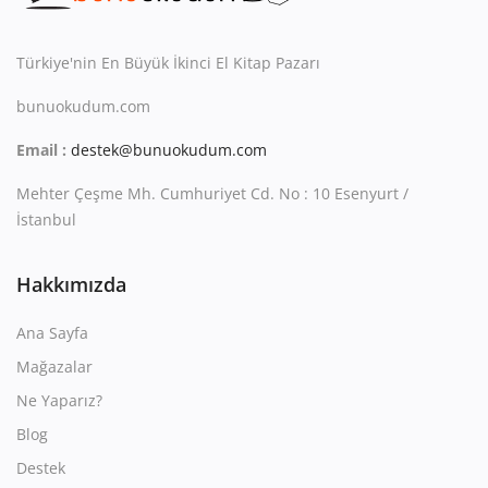
Kitaplığım
Destek Merkezi
Türkiye'nin En Büyük İkinci El Kitap Pazarı
bunuokudum.com
Mağazalar
Email :
destek@bunuokudum.com
Blog
Mehter Çeşme Mh. Cumhuriyet Cd. No : 10 Esenyurt /
İletişim
İstanbul
TRY (₺)
Hakkımızda
Ana Sayfa
Mağazalar
Ne Yaparız?
Blog
Destek