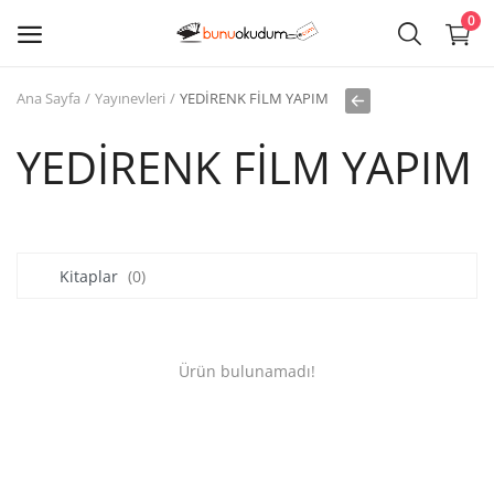
0
Ana Sayfa
Yayınevleri
YEDİRENK FİLM YAPIM
Kitap
Sat
YEDİRENK FİLM YAPIM
Giriş
Kayıt ol
Kitaplar
(0)
Edebiyat
Eğitim
Ürün bulunamadı!
Ders - Sınav Kitapları
Çocuk Kitapları