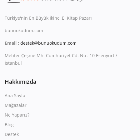
Kitaplığım
Destek Merkezi
Türkiye'nin En Büyük İkinci El Kitap Pazarı
bunuokudum.com
Mağazalar
Email :
destek@bunuokudum.com
Blog
Mehter Çeşme Mh. Cumhuriyet Cd. No : 10 Esenyurt /
İletişim
İstanbul
TRY (₺)
Hakkımızda
Ana Sayfa
Mağazalar
Ne Yaparız?
Blog
Destek