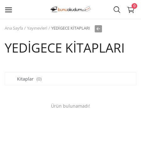
0
Ana Sayfa
Yayınevleri
YEDİGECE KİTAPLARI
Kitap
Sat
YEDİGECE KİTAPLARI
Giriş
Kayıt ol
Kitaplar
(0)
Edebiyat
Eğitim
Ürün bulunamadı!
Ders - Sınav Kitapları
Çocuk Kitapları