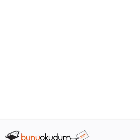
Araştırma - Tarih
Bilim
Din Tasavvuf
Felsefe
Hobi Kitapları
Sanat - Tasarım
Çizgi Roman
Mizah
Mitoloji Efsane
Diğer