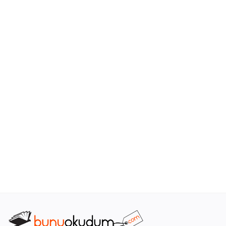
Araştırma - Tarih
Bilim
Din Tasavvuf
Felsefe
Hobi Kitapları
Sanat - Tasarım
Çizgi Roman
Mizah
Mitoloji Efsane
Diğer