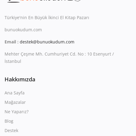
Kitaplığım
Destek Merkezi
Türkiye'nin En Büyük İkinci El Kitap Pazarı
bunuokudum.com
Mağazalar
Email :
destek@bunuokudum.com
Blog
Mehter Çeşme Mh. Cumhuriyet Cd. No : 10 Esenyurt /
İletişim
İstanbul
TRY (₺)
Hakkımızda
Ana Sayfa
Mağazalar
Ne Yaparız?
Blog
Destek