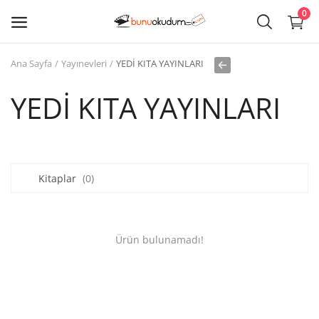
0
Ana Sayfa
Yayınevleri
YEDİ KITA YAYINLARI
Kitap
Sat
YEDİ KITA YAYINLARI
Giriş
Kayıt ol
Kitaplar
(0)
Edebiyat
Eğitim
Ürün bulunamadı!
Ders - Sınav Kitapları
Çocuk Kitapları