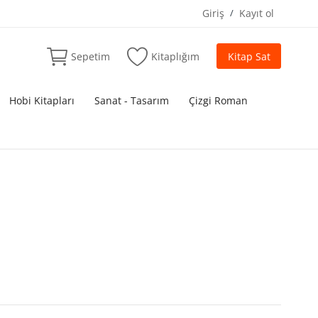
Giriş
/
Kayıt ol
Sepetim
Kitaplığım
Kitap Sat
Hobi Kitapları
Sanat - Tasarım
Çizgi Roman