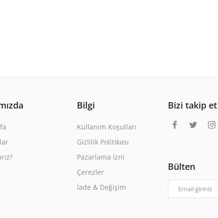
mızda
Bilgi
Bizi takip et
fa
Kullanım Koşulları
lar
Gizlilik Politikası
rız?
Pazarlama İzni
Bülten
Çerezler
İade & Değişim