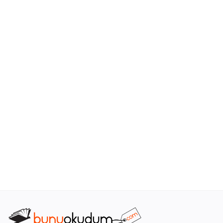
Araştırma - Tarih
Bilim
Din Tasavvuf
Felsefe
Hobi Kitapları
Sanat - Tasarım
Çizgi Roman
Mizah
Mitoloji Efsane
Diğer