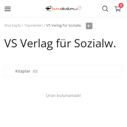
0
Ana Sayfa
Yayınevleri
VS Verlag für Sozialw.
Kitap
Sat
VS Verlag für Sozialw.
Giriş
Kayıt ol
Kitaplar
(0)
Edebiyat
Eğitim
Ürün bulunamadı!
Ders - Sınav Kitapları
Çocuk Kitapları