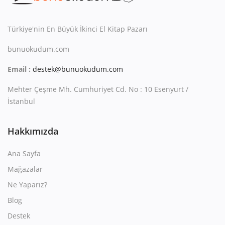
Kitaplığım
Destek Merkezi
Türkiye'nin En Büyük İkinci El Kitap Pazarı
bunuokudum.com
Mağazalar
Email :
destek@bunuokudum.com
Blog
Mehter Çeşme Mh. Cumhuriyet Cd. No : 10 Esenyurt /
İletişim
İstanbul
TRY (₺)
Hakkımızda
Ana Sayfa
Mağazalar
Ne Yaparız?
Blog
Destek