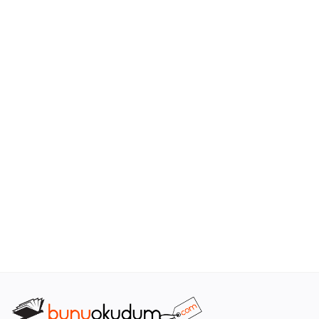
Araştırma - Tarih
Bilim
Din Tasavvuf
Felsefe
Hobi Kitapları
Sanat - Tasarım
Çizgi Roman
Mizah
Mitoloji Efsane
Diğer