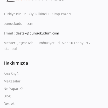
Kitaplığım
Destek Merkezi
Türkiye'nin En Büyük İkinci El Kitap Pazarı
bunuokudum.com
Mağazalar
Email :
destek@bunuokudum.com
Blog
Mehter Çeşme Mh. Cumhuriyet Cd. No : 10 Esenyurt /
İletişim
İstanbul
TRY (₺)
Hakkımızda
Ana Sayfa
Mağazalar
Ne Yaparız?
Blog
Destek