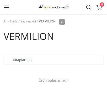
0
Ana Sayfa
Yayınevleri
VERMILION
Kitap
Sat
VERMILION
Giriş
Kayıt ol
Kitaplar
(0)
Edebiyat
Eğitim
Ürün bulunamadı!
Ders - Sınav Kitapları
Çocuk Kitapları