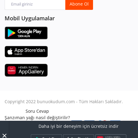
Abone Ol
Mobil Uygulamalar
Copyright 2022 bunuokudum.com - Tüm Hakları Sakladır.
Soru Cevap
Şanzıman yağı nasıl değiştirilir?
Aile Hukuku
Daha iyi bir deneyim için ücretsiz indir
Avukat Nasıl Olunur?
×
Turbo arızası nasıl anlaşılır?