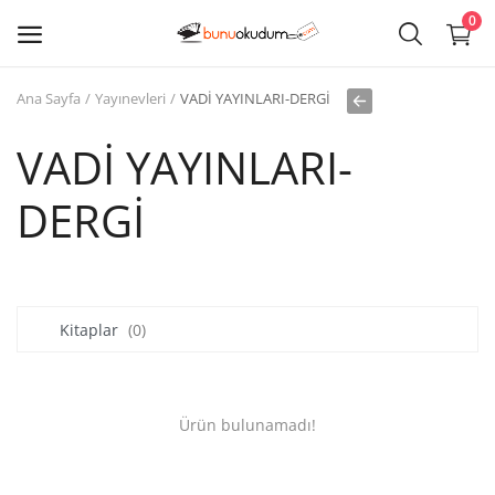
0
Ana Sayfa
Yayınevleri
VADİ YAYINLARI-DERGİ
Kitap
Sat
VADİ YAYINLARI-
DERGİ
Giriş
Kayıt ol
Edebiyat
Kitaplar
(0)
Eğitim
Ders - Sınav Kitapları
Ürün bulunamadı!
Çocuk Kitapları