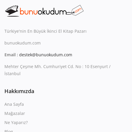
Kitaplığım
Destek Merkezi
Mağazalar
Türkiye'nin En Büyük İkinci El Kitap Pazarı
bunuokudum.com
Blog
Email :
destek@bunuokudum.com
İletişim
Mehter Çeşme Mh. Cumhuriyet Cd. No : 10 Esenyurt /
TRY (₺)
İstanbul
Hakkımızda
Ana Sayfa
Mağazalar
Ne Yaparız?
Blog