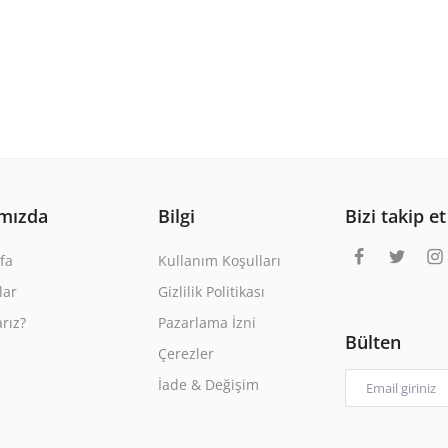
mızda
Bilgi
Bizi takip et
fa
Kullanım Koşulları
lar
Gizlilik Politikası
rız?
Pazarlama İzni
Bülten
Çerezler
İade & Değişim