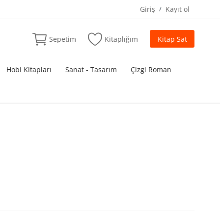
Giriş
/
Kayıt ol
Sepetim
Kitaplığım
Kitap Sat
Hobi Kitapları
Sanat - Tasarım
Çizgi Roman