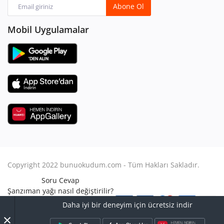
Abone Ol
Mobil Uygulamalar
Copyright 2022 bunuokudum.com - Tüm Hakları Sakladır.
Soru Cevap
Şanzıman yağı nasıl değiştirilir?
Aile Hukuku
Daha iyi bir deneyim için ücretsiz indir
Avukat Nasıl Olunur?
×
Turbo arızası nasıl anlaşılır?