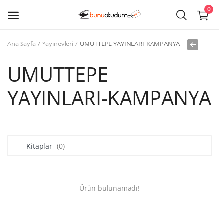
0
Ana Sayfa
Yayınevleri
UMUTTEPE YAYINLARI-KAMPANYA
Kitap
Sat
UMUTTEPE
YAYINLARI-KAMPANYA
Giriş
Kayıt ol
Edebiyat
Kitaplar
(0)
Eğitim
Ders - Sınav Kitapları
Ürün bulunamadı!
Çocuk Kitapları