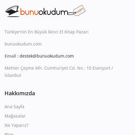
Kitaplığım
Destek Merkezi
Mağazalar
Türkiye'nin En Büyük İkinci El Kitap Pazarı
bunuokudum.com
Blog
Email :
destek@bunuokudum.com
İletişim
Mehter Çeşme Mh. Cumhuriyet Cd. No : 10 Esenyurt /
TRY (₺)
İstanbul
Hakkımızda
Ana Sayfa
Mağazalar
Ne Yaparız?
Blog