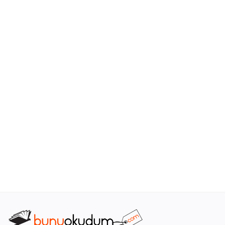
Araştırma - Tarih
Bilim
Din Tasavvuf
Felsefe
Hobi Kitapları
Sanat - Tasarım
Çizgi Roman
Mizah
Mitoloji Efsane
Diğer