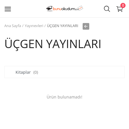
0
Ana Sayfa
Yayınevleri
ÜÇGEN YAYINLARI
Kitap
Sat
ÜÇGEN YAYINLARI
Giriş
Kayıt ol
Kitaplar
(0)
Edebiyat
Eğitim
Ürün bulunamadı!
Ders - Sınav Kitapları
Çocuk Kitapları