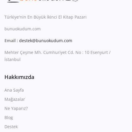
Kitaplığım
Destek Merkezi
Türkiye'nin En Büyük İkinci El Kitap Pazarı
bunuokudum.com
Mağazalar
Email :
destek@bunuokudum.com
Blog
Mehter Çeşme Mh. Cumhuriyet Cd. No : 10 Esenyurt /
İletişim
İstanbul
TRY (₺)
Hakkımızda
Ana Sayfa
Mağazalar
Ne Yaparız?
Blog
Destek