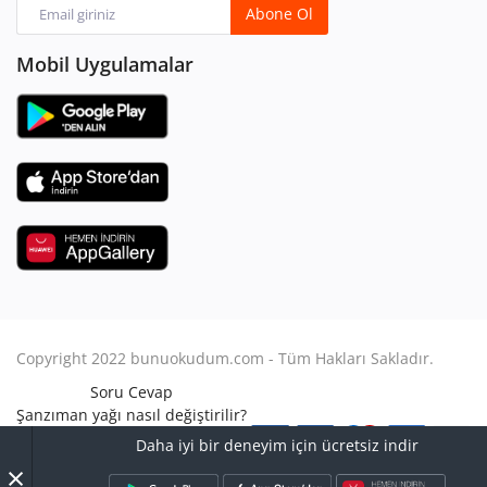
Abone Ol
Mobil Uygulamalar
Copyright 2022 bunuokudum.com - Tüm Hakları Sakladır.
Soru Cevap
Şanzıman yağı nasıl değiştirilir?
Aile Hukuku
Daha iyi bir deneyim için ücretsiz indir
Avukat Nasıl Olunur?
×
Turbo arızası nasıl anlaşılır?