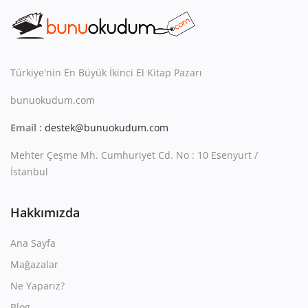
Kitaplığım
Destek Merkezi
Mağazalar
Türkiye'nin En Büyük İkinci El Kitap Pazarı
bunuokudum.com
Blog
Email :
destek@bunuokudum.com
İletişim
Mehter Çeşme Mh. Cumhuriyet Cd. No : 10 Esenyurt /
TRY (₺)
İstanbul
Hakkımızda
Ana Sayfa
Mağazalar
Ne Yaparız?
Blog