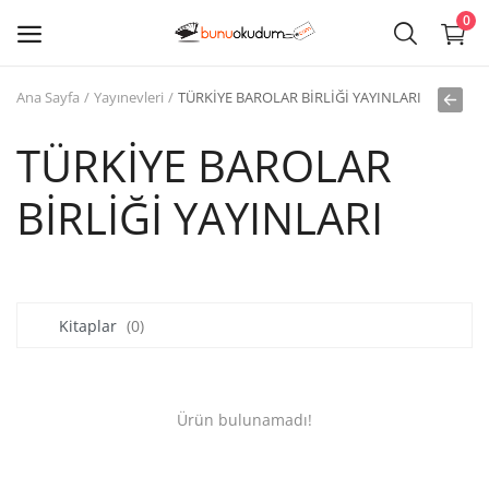
0
Ana Sayfa
Yayınevleri
TÜRKİYE BAROLAR BİRLİĞİ YAYINLARI
Kitap
Sat
TÜRKİYE BAROLAR
BİRLİĞİ YAYINLARI
Giriş
Kayıt ol
Edebiyat
Kitaplar
(0)
Eğitim
Ders - Sınav Kitapları
Ürün bulunamadı!
Çocuk Kitapları