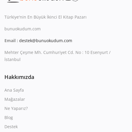
Kitaplığım
Destek Merkezi
Türkiye'nin En Büyük İkinci El Kitap Pazarı
bunuokudum.com
Mağazalar
Email :
destek@bunuokudum.com
Blog
Mehter Çeşme Mh. Cumhuriyet Cd. No : 10 Esenyurt /
İletişim
İstanbul
TRY (₺)
Hakkımızda
Ana Sayfa
Mağazalar
Ne Yaparız?
Blog
Destek