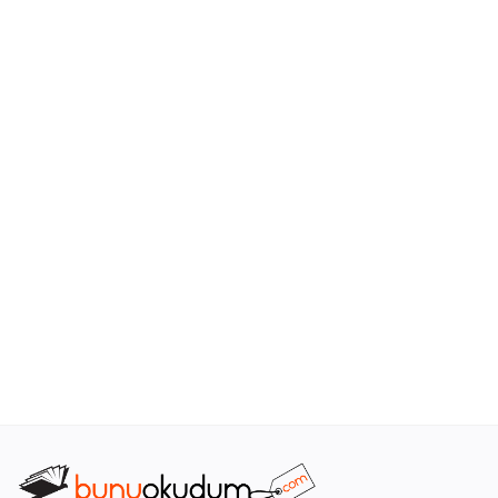
Araştırma - Tarih
Bilim
Din Tasavvuf
Felsefe
Hobi Kitapları
Sanat - Tasarım
Çizgi Roman
Mizah
Mitoloji Efsane
Diğer