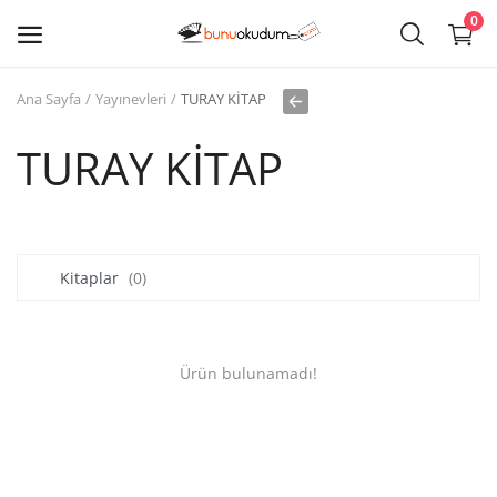
0
Ana Sayfa
Yayınevleri
TURAY KİTAP
Kitap
Sat
TURAY KİTAP
Giriş
Kayıt ol
Kitaplar
(0)
Edebiyat
Eğitim
Ürün bulunamadı!
Ders - Sınav Kitapları
Çocuk Kitapları