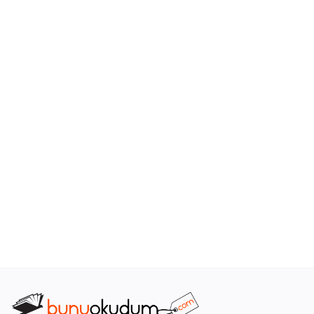
Araştırma - Tarih
Bilim
Din Tasavvuf
Felsefe
Hobi Kitapları
Sanat - Tasarım
Çizgi Roman
Mizah
Mitoloji Efsane
Diğer