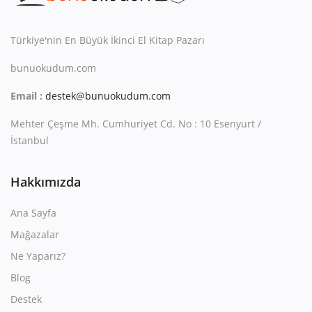
Kitaplığım
Destek Merkezi
Türkiye'nin En Büyük İkinci El Kitap Pazarı
bunuokudum.com
Mağazalar
Email :
destek@bunuokudum.com
Blog
Mehter Çeşme Mh. Cumhuriyet Cd. No : 10 Esenyurt /
İletişim
İstanbul
TRY (₺)
Hakkımızda
Ana Sayfa
Mağazalar
Ne Yaparız?
Blog
Destek