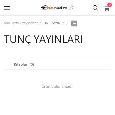
0
Ana Sayfa
Yayınevleri
TUNÇ YAYINLARI
Kitap
Sat
TUNÇ YAYINLARI
Giriş
Kayıt ol
Kitaplar
(0)
Edebiyat
Eğitim
Ürün bulunamadı!
Ders - Sınav Kitapları
Çocuk Kitapları