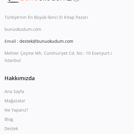
Kitaplığım
Destek Merkezi
Türkiye'nin En Büyük İkinci El Kitap Pazarı
bunuokudum.com
Mağazalar
Email :
destek@bunuokudum.com
Blog
Mehter Çeşme Mh. Cumhuriyet Cd. No : 10 Esenyurt /
İletişim
İstanbul
TRY (₺)
Hakkımızda
Ana Sayfa
Mağazalar
Ne Yaparız?
Blog
Destek