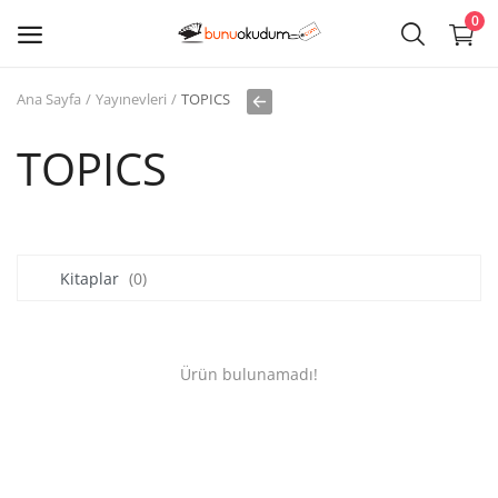
0
Ana Sayfa
Yayınevleri
TOPICS
Kitap
Sat
TOPICS
Giriş
Kayıt ol
Kitaplar
(0)
Edebiyat
Eğitim
Ürün bulunamadı!
Ders - Sınav Kitapları
Çocuk Kitapları