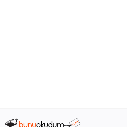
Araştırma - Tarih
Bilim
Din Tasavvuf
Felsefe
Hobi Kitapları
Sanat - Tasarım
Çizgi Roman
Mizah
Mitoloji Efsane
Diğer