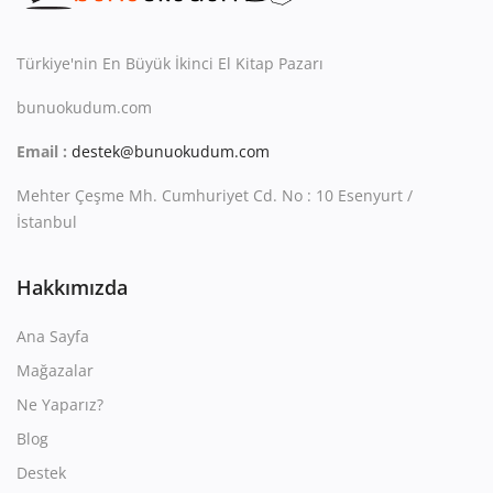
Kitaplığım
Destek Merkezi
Türkiye'nin En Büyük İkinci El Kitap Pazarı
bunuokudum.com
Mağazalar
Email :
destek@bunuokudum.com
Blog
Mehter Çeşme Mh. Cumhuriyet Cd. No : 10 Esenyurt /
İletişim
İstanbul
TRY (₺)
Hakkımızda
Ana Sayfa
Mağazalar
Ne Yaparız?
Blog
Destek