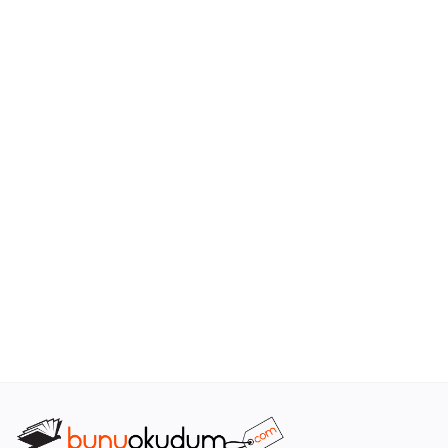
Araştırma - Tarih
Bilim
Din Tasavvuf
Felsefe
Hobi Kitapları
Sanat - Tasarım
Çizgi Roman
Mizah
Mitoloji Efsane
Diğer