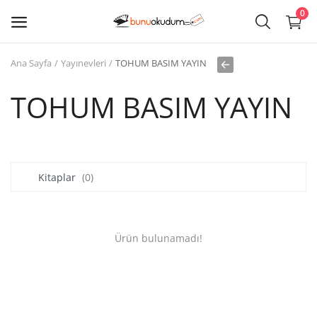
0
Ana Sayfa
Yayınevleri
TOHUM BASIM YAYIN
Kitap
Sat
TOHUM BASIM YAYIN
Giriş
Kayıt ol
Kitaplar
(0)
Edebiyat
Eğitim
Ürün bulunamadı!
Ders - Sınav Kitapları
Çocuk Kitapları