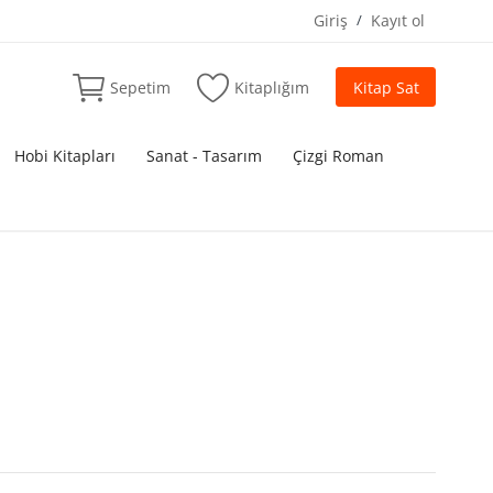
Giriş
/
Kayıt ol
Sepetim
Kitaplığım
Kitap Sat
Hobi Kitapları
Sanat - Tasarım
Çizgi Roman