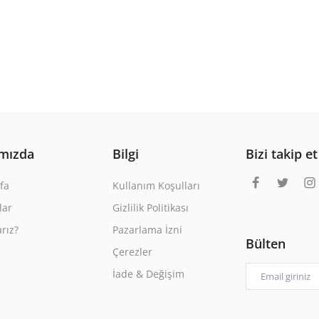
mızda
Bilgi
Bizi takip et
fa
Kullanım Koşulları
lar
Gizlilik Politikası
rız?
Pazarlama İzni
Bülten
Çerezler
İade & Değişim