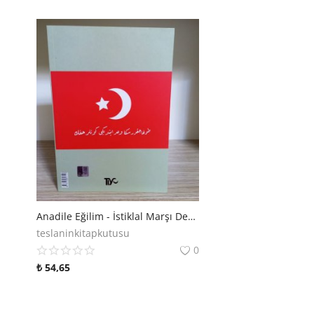
Anadile Eğilim - İstiklal Marşı Derneği
teslaninkitapkutusu
0
₺
54,65