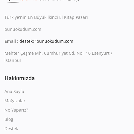
Kitaplığım
Destek Merkezi
Türkiye'nin En Büyük İkinci El Kitap Pazarı
bunuokudum.com
Mağazalar
Email :
destek@bunuokudum.com
Blog
Mehter Çeşme Mh. Cumhuriyet Cd. No : 10 Esenyurt /
İletişim
İstanbul
TRY (₺)
Hakkımızda
Ana Sayfa
Mağazalar
Ne Yaparız?
Blog
Destek