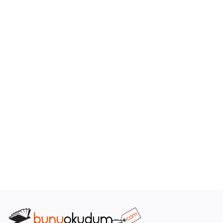
Araştırma - Tarih
Bilim
Din Tasavvuf
Felsefe
Hobi Kitapları
Sanat - Tasarım
Çizgi Roman
Mizah
Mitoloji Efsane
Diğer