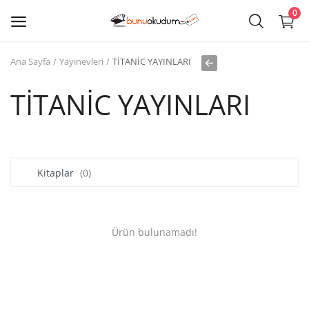
0
Ana Sayfa
Yayınevleri
TİTANİC YAYINLARI
Kitap
Sat
TİTANİC YAYINLARI
Giriş
Kayıt ol
Kitaplar
(0)
Edebiyat
Eğitim
Ürün bulunamadı!
Ders - Sınav Kitapları
Çocuk Kitapları