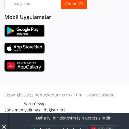
Abone Ol
Mobil Uygulamalar
Copyright 2022 bunuokudum.com - Tüm Hakları Sakladır.
Soru Cevap
Şanzıman yağı nasıl değiştirilir?
Aile Hukuku
Daha iyi bir deneyim için ücretsiz indir
Avukat Nasıl Olunur?
×
Turbo arızası nasıl anlaşılır?