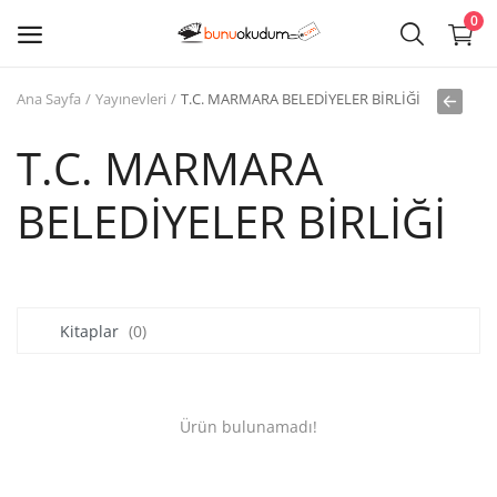
0
Ana Sayfa
Yayınevleri
T.C. MARMARA BELEDİYELER BİRLİĞİ
Kitap
Sat
T.C. MARMARA
BELEDİYELER BİRLİĞİ
Giriş
Kayıt ol
Edebiyat
Kitaplar
(0)
Eğitim
Ders - Sınav Kitapları
Ürün bulunamadı!
Çocuk Kitapları