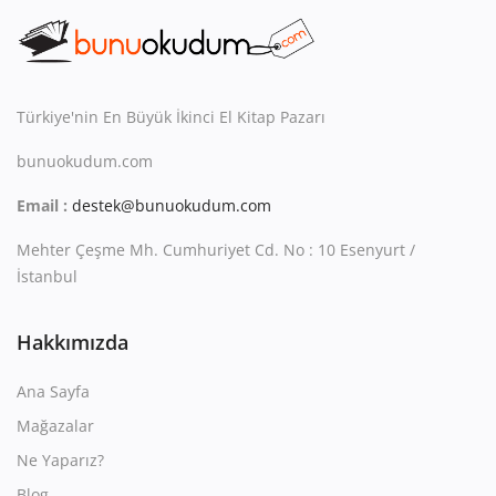
Kitaplığım
Destek Merkezi
Mağazalar
Türkiye'nin En Büyük İkinci El Kitap Pazarı
bunuokudum.com
Blog
Email :
destek@bunuokudum.com
İletişim
Mehter Çeşme Mh. Cumhuriyet Cd. No : 10 Esenyurt /
TRY (₺)
İstanbul
Hakkımızda
Ana Sayfa
Mağazalar
Ne Yaparız?
Blog