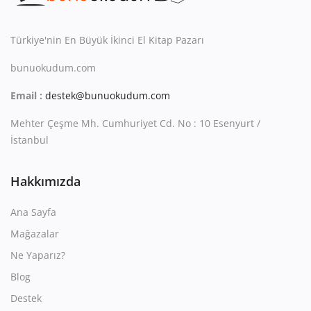
Kitaplığım
Destek Merkezi
Türkiye'nin En Büyük İkinci El Kitap Pazarı
bunuokudum.com
Mağazalar
Email :
destek@bunuokudum.com
Blog
Mehter Çeşme Mh. Cumhuriyet Cd. No : 10 Esenyurt /
İletişim
İstanbul
TRY (₺)
Hakkımızda
Ana Sayfa
Mağazalar
Ne Yaparız?
Blog
Destek