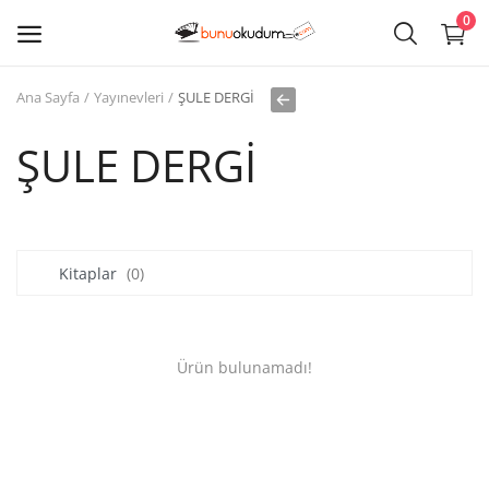
0
Ana Sayfa
Yayınevleri
ŞULE DERGİ
Kitap
Sat
ŞULE DERGİ
Giriş
Kayıt ol
Kitaplar
(0)
Edebiyat
Eğitim
Ürün bulunamadı!
Ders - Sınav Kitapları
Çocuk Kitapları