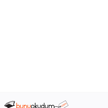
Araştırma - Tarih
Bilim
Din Tasavvuf
Felsefe
Hobi Kitapları
Sanat - Tasarım
Çizgi Roman
Mizah
Mitoloji Efsane
Diğer