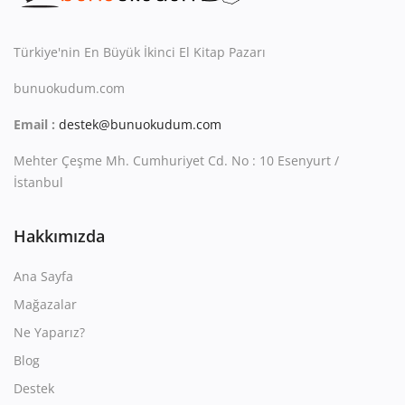
Kitaplığım
Destek Merkezi
Türkiye'nin En Büyük İkinci El Kitap Pazarı
bunuokudum.com
Mağazalar
Email :
destek@bunuokudum.com
Blog
Mehter Çeşme Mh. Cumhuriyet Cd. No : 10 Esenyurt /
İletişim
İstanbul
TRY (₺)
Hakkımızda
Ana Sayfa
Mağazalar
Ne Yaparız?
Blog
Destek