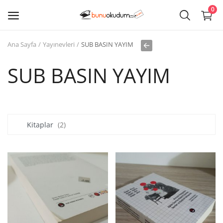
0
Ana Sayfa
Yayınevleri
SUB BASIN YAYIM
Kitap
Sat
SUB BASIN YAYIM
Giriş
Kayıt ol
Kitaplar
(2)
Edebiyat
Eğitim
Ders - Sınav Kitapları
Çocuk Kitapları