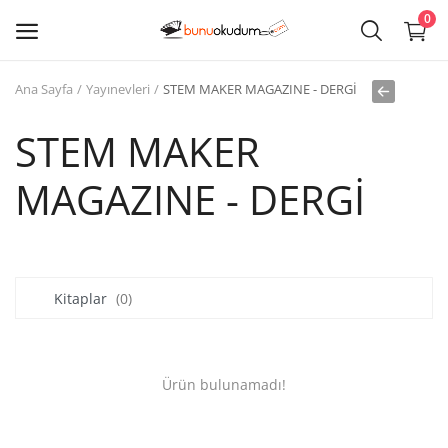
0
Ana Sayfa
Yayınevleri
STEM MAKER MAGAZINE - DERGİ
Kitap
Sat
STEM MAKER
MAGAZINE - DERGİ
Giriş
Kayıt ol
Edebiyat
Kitaplar
(0)
Eğitim
Ders - Sınav Kitapları
Ürün bulunamadı!
Çocuk Kitapları