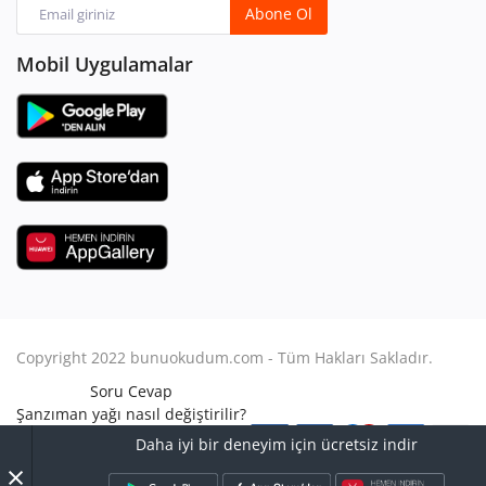
Abone Ol
Mobil Uygulamalar
Copyright 2022 bunuokudum.com - Tüm Hakları Sakladır.
Soru Cevap
Şanzıman yağı nasıl değiştirilir?
Aile Hukuku
Daha iyi bir deneyim için ücretsiz indir
Avukat Nasıl Olunur?
×
Turbo arızası nasıl anlaşılır?