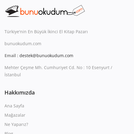
Kitaplığım
Destek Merkezi
Mağazalar
Türkiye'nin En Büyük İkinci El Kitap Pazarı
bunuokudum.com
Blog
Email :
destek@bunuokudum.com
İletişim
Mehter Çeşme Mh. Cumhuriyet Cd. No : 10 Esenyurt /
TRY (₺)
İstanbul
Hakkımızda
Ana Sayfa
Mağazalar
Ne Yaparız?
Blog