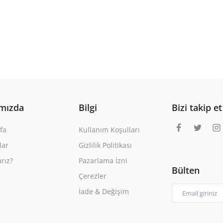
mızda
Bilgi
Bizi takip et
fa
Kullanım Koşulları
lar
Gizlilik Politikası
rız?
Pazarlama İzni
Bülten
Çerezler
İade & Değişim