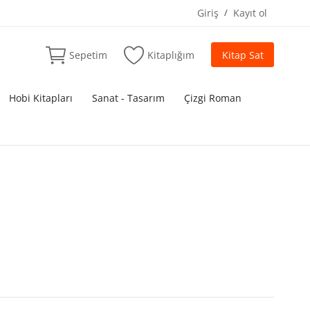
Giriş
/
Kayıt ol
Sepetim
Kitaplığım
Kitap Sat
Hobi Kitapları
Sanat - Tasarım
Çizgi Roman