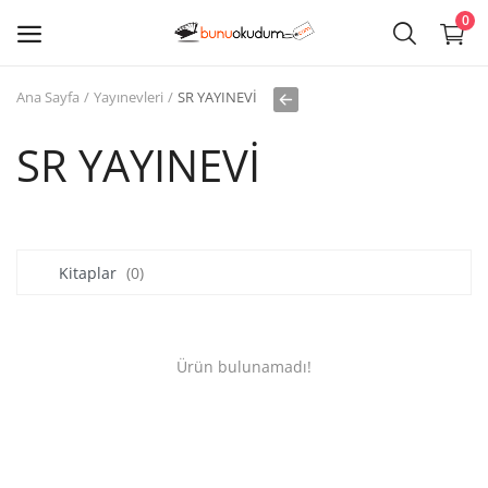
0
Ana Sayfa
Yayınevleri
SR YAYINEVİ
Kitap
Sat
SR YAYINEVİ
Giriş
Kayıt ol
Kitaplar
(0)
Edebiyat
Eğitim
Ürün bulunamadı!
Ders - Sınav Kitapları
Çocuk Kitapları