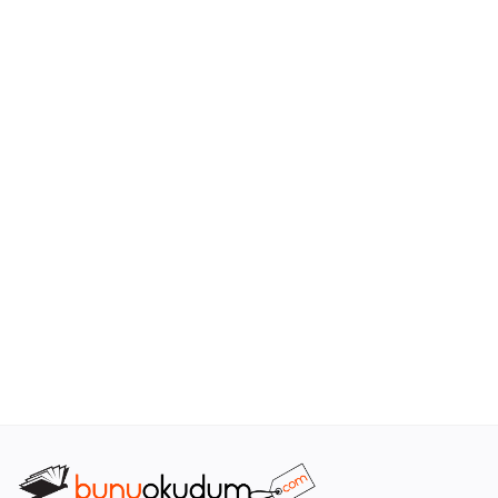
Araştırma - Tarih
Bilim
Din Tasavvuf
Felsefe
Hobi Kitapları
Sanat - Tasarım
Çizgi Roman
Mizah
Mitoloji Efsane
Diğer