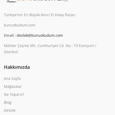
Kitaplığım
Destek Merkezi
Türkiye'nin En Büyük İkinci El Kitap Pazarı
bunuokudum.com
Mağazalar
Email :
destek@bunuokudum.com
Blog
Mehter Çeşme Mh. Cumhuriyet Cd. No : 10 Esenyurt /
İletişim
İstanbul
TRY (₺)
Hakkımızda
Ana Sayfa
Mağazalar
Ne Yaparız?
Blog
Destek