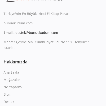
Kitaplığım
Destek Merkezi
Türkiye'nin En Büyük İkinci El Kitap Pazarı
bunuokudum.com
Mağazalar
Email :
destek@bunuokudum.com
Blog
Mehter Çeşme Mh. Cumhuriyet Cd. No : 10 Esenyurt /
İletişim
İstanbul
TRY (₺)
Hakkımızda
Ana Sayfa
Mağazalar
Ne Yaparız?
Blog
Destek