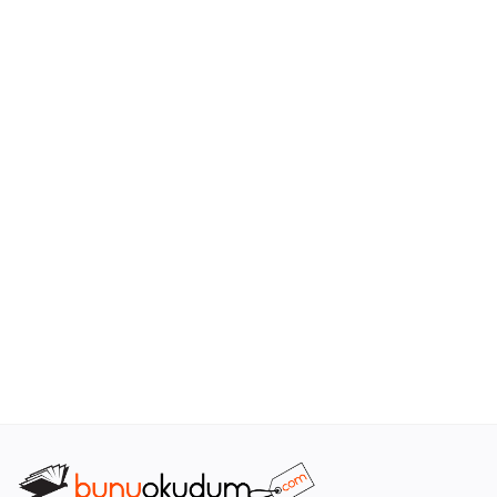
Araştırma - Tarih
Bilim
Din Tasavvuf
Felsefe
Hobi Kitapları
Sanat - Tasarım
Çizgi Roman
Mizah
Mitoloji Efsane
Diğer