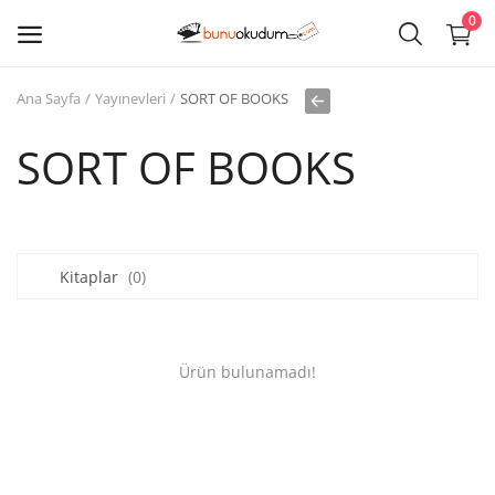
0
Ana Sayfa
Yayınevleri
SORT OF BOOKS
Kitap
Sat
SORT OF BOOKS
Giriş
Kayıt ol
Kitaplar
(0)
Edebiyat
Eğitim
Ürün bulunamadı!
Ders - Sınav Kitapları
Çocuk Kitapları