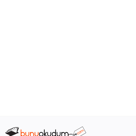
Araştırma - Tarih
Bilim
Din Tasavvuf
Felsefe
Hobi Kitapları
Sanat - Tasarım
Çizgi Roman
Mizah
Mitoloji Efsane
Diğer