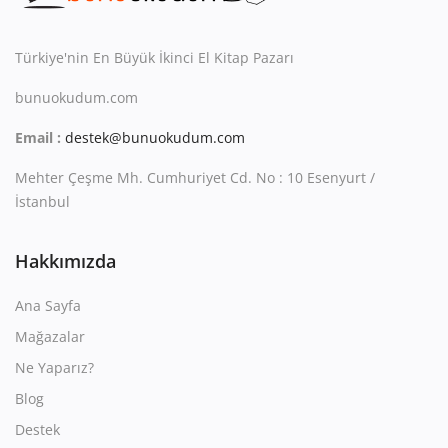
Kitaplığım
Destek Merkezi
Türkiye'nin En Büyük İkinci El Kitap Pazarı
bunuokudum.com
Mağazalar
Email :
destek@bunuokudum.com
Blog
Mehter Çeşme Mh. Cumhuriyet Cd. No : 10 Esenyurt /
İletişim
İstanbul
TRY (₺)
Hakkımızda
Ana Sayfa
Mağazalar
Ne Yaparız?
Blog
Destek