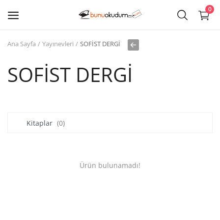
0
Ana Sayfa
Yayınevleri
SOFİST DERGİ
Kitap
Sat
SOFİST DERGİ
Giriş
Kayıt ol
Kitaplar
(0)
Edebiyat
Eğitim
Ürün bulunamadı!
Ders - Sınav Kitapları
Çocuk Kitapları