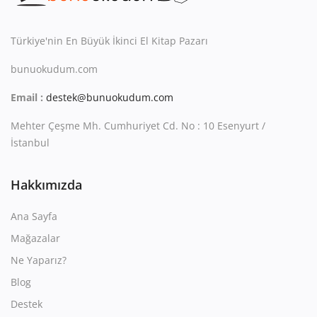
Kitaplığım
Destek Merkezi
Türkiye'nin En Büyük İkinci El Kitap Pazarı
bunuokudum.com
Mağazalar
Email :
destek@bunuokudum.com
Blog
Mehter Çeşme Mh. Cumhuriyet Cd. No : 10 Esenyurt /
İletişim
İstanbul
TRY (₺)
Hakkımızda
Ana Sayfa
Mağazalar
Ne Yaparız?
Blog
Destek