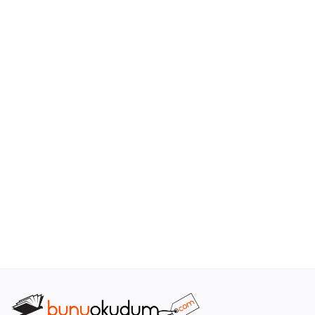
Araştırma - Tarih
Bilim
Din Tasavvuf
Felsefe
Hobi Kitapları
Sanat - Tasarım
Çizgi Roman
Mizah
Mitoloji Efsane
Diğer