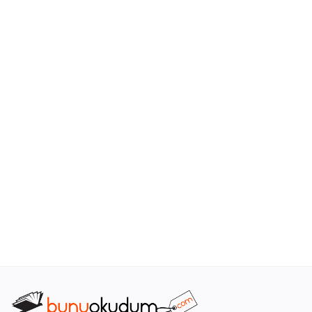
Araştırma - Tarih
Bilim
Din Tasavvuf
Felsefe
Hobi Kitapları
Sanat - Tasarım
Çizgi Roman
Mizah
Mitoloji Efsane
Diğer