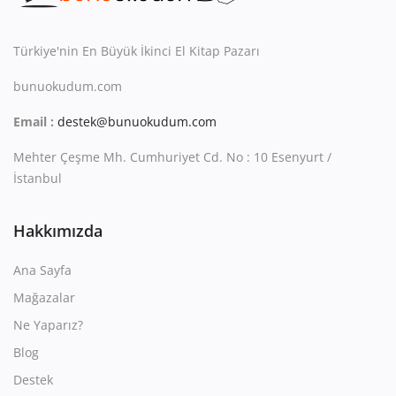
Kitaplığım
Destek Merkezi
Türkiye'nin En Büyük İkinci El Kitap Pazarı
bunuokudum.com
Mağazalar
Email :
destek@bunuokudum.com
Blog
Mehter Çeşme Mh. Cumhuriyet Cd. No : 10 Esenyurt /
İletişim
İstanbul
TRY (₺)
Hakkımızda
Ana Sayfa
Mağazalar
Ne Yaparız?
Blog
Destek