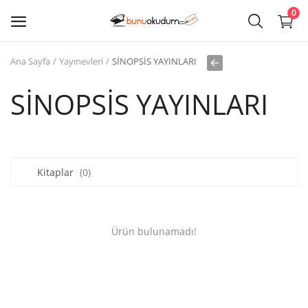
0
Ana Sayfa
Yayınevleri
SİNOPSİS YAYINLARI
Kitap
Sat
SİNOPSİS YAYINLARI
Giriş
Kayıt ol
Kitaplar
(0)
Edebiyat
Eğitim
Ürün bulunamadı!
Ders - Sınav Kitapları
Çocuk Kitapları