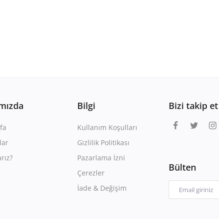
mızda
Bilgi
Bizi takip et
fa
Kullanım Koşulları
lar
Gizlilik Politikası
rız?
Pazarlama İzni
Bülten
Çerezler
İade & Değişim