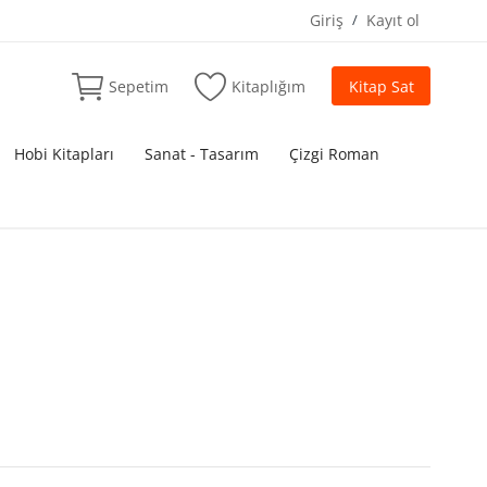
Giriş
/
Kayıt ol
Sepetim
Kitaplığım
Kitap Sat
Hobi Kitapları
Sanat - Tasarım
Çizgi Roman