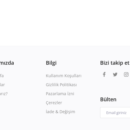
mızda
Bilgi
Bizi takip et
fa
Kullanım Koşulları
lar
Gizlilik Politikası
rız?
Pazarlama İzni
Bülten
Çerezler
İade & Değişim