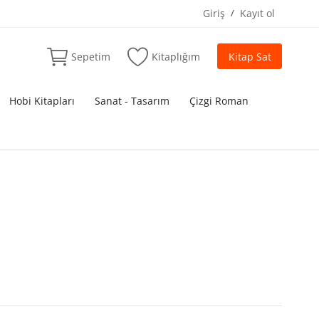
Giriş
/
Kayıt ol
Sepetim
Kitaplığım
Kitap Sat
Hobi Kitapları
Sanat - Tasarım
Çizgi Roman