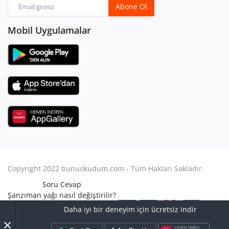
Abone Ol
Mobil Uygulamalar
Copyright 2022 bunuokudum.com - Tüm Hakları Sakladır.
Soru Cevap
Şanzıman yağı nasıl değiştirilir?
Aile Hukuku
Daha iyi bir deneyim için ücretsiz indir
Avukat Nasıl Olunur?
×
Turbo arızası nasıl anlaşılır?