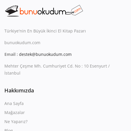
Kitaplığım
Destek Merkezi
Mağazalar
Türkiye'nin En Büyük İkinci El Kitap Pazarı
bunuokudum.com
Blog
Email :
destek@bunuokudum.com
İletişim
Mehter Çeşme Mh. Cumhuriyet Cd. No : 10 Esenyurt /
TRY (₺)
İstanbul
Hakkımızda
Ana Sayfa
Mağazalar
Ne Yaparız?
Blog