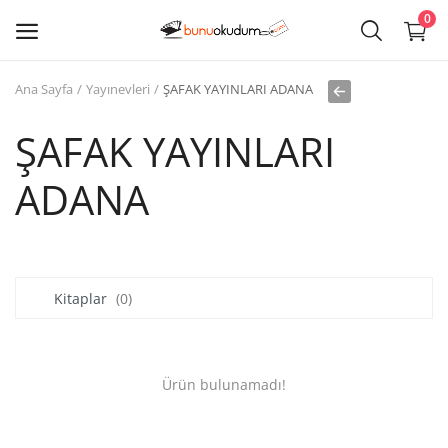
0
Ana Sayfa
Yayınevleri
ŞAFAK YAYINLARI ADANA
Kitap
Sat
ŞAFAK YAYINLARI
ADANA
Giriş
Kayıt ol
Edebiyat
Kitaplar
(0)
Eğitim
Ders - Sınav Kitapları
Ürün bulunamadı!
Çocuk Kitapları