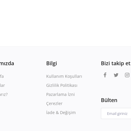
mızda
Bilgi
Bizi takip et
fa
Kullanım Koşulları
lar
Gizlilik Politikası
rız?
Pazarlama İzni
Bülten
Çerezler
İade & Değişim