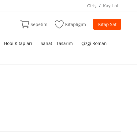
Giriş
/
Kayıt ol
Sepetim
Kitaplığım
Kitap Sat
Hobi Kitapları
Sanat - Tasarım
Çizgi Roman