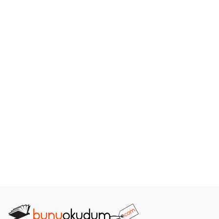
Araştırma - Tarih
Bilim
Din Tasavvuf
Felsefe
Hobi Kitapları
Sanat - Tasarım
Çizgi Roman
Mizah
Mitoloji Efsane
Diğer