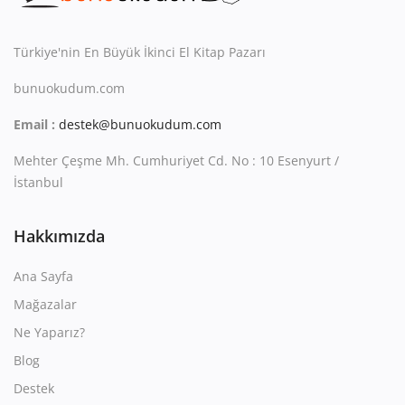
Kitaplığım
Destek Merkezi
Türkiye'nin En Büyük İkinci El Kitap Pazarı
bunuokudum.com
Mağazalar
Email :
destek@bunuokudum.com
Blog
Mehter Çeşme Mh. Cumhuriyet Cd. No : 10 Esenyurt /
İletişim
İstanbul
TRY (₺)
Hakkımızda
Ana Sayfa
Mağazalar
Ne Yaparız?
Blog
Destek