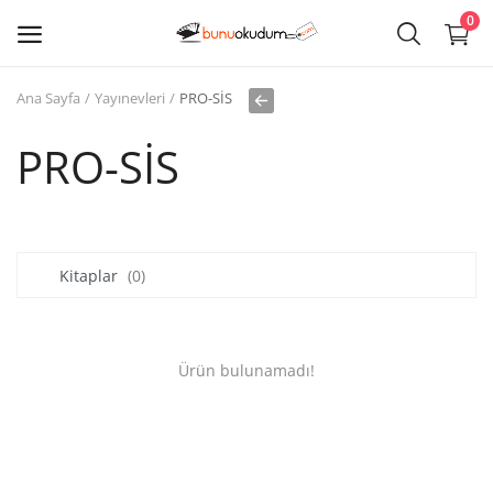
0
Ana Sayfa
Yayınevleri
PRO-SİS
Kitap
Sat
PRO-SİS
Giriş
Kayıt ol
Kitaplar
(0)
Edebiyat
Eğitim
Ürün bulunamadı!
Ders - Sınav Kitapları
Çocuk Kitapları