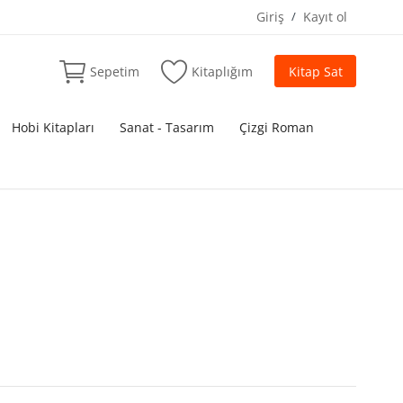
Giriş
/
Kayıt ol
Sepetim
Kitaplığım
Kitap Sat
Hobi Kitapları
Sanat - Tasarım
Çizgi Roman