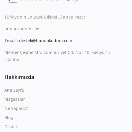
Kitaplığım
Destek Merkezi
Türkiye'nin En Büyük İkinci El Kitap Pazarı
bunuokudum.com
Mağazalar
Email :
destek@bunuokudum.com
Blog
Mehter Çeşme Mh. Cumhuriyet Cd. No : 10 Esenyurt /
İletişim
İstanbul
TRY (₺)
Hakkımızda
Ana Sayfa
Mağazalar
Ne Yaparız?
Blog
Destek