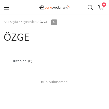
0
Ana Sayfa
Yayınevleri
ÖZGE
Kitap
Sat
ÖZGE
Giriş
Kayıt ol
Kitaplar
(0)
Edebiyat
Eğitim
Ürün bulunamadı!
Ders - Sınav Kitapları
Çocuk Kitapları