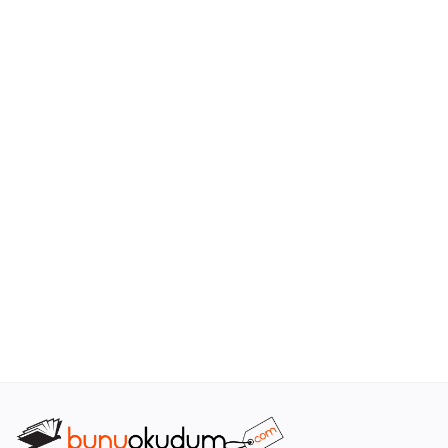
Araştırma - Tarih
Bilim
Din Tasavvuf
Felsefe
Hobi Kitapları
Sanat - Tasarım
Çizgi Roman
Mizah
Mitoloji Efsane
Diğer