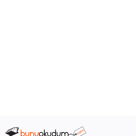
Araştırma - Tarih
Bilim
Din Tasavvuf
Felsefe
Hobi Kitapları
Sanat - Tasarım
Çizgi Roman
Mizah
Mitoloji Efsane
Diğer