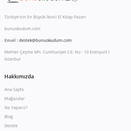
Kitaplığım
Destek Merkezi
Türkiye'nin En Büyük İkinci El Kitap Pazarı
bunuokudum.com
Mağazalar
Email :
destek@bunuokudum.com
Blog
Mehter Çeşme Mh. Cumhuriyet Cd. No : 10 Esenyurt /
İletişim
İstanbul
TRY (₺)
Hakkımızda
Ana Sayfa
Mağazalar
Ne Yaparız?
Blog
Destek