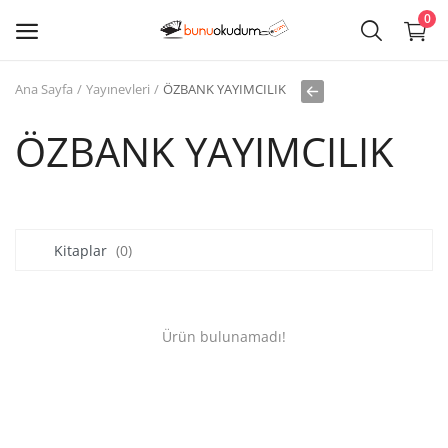
0
Ana Sayfa
Yayınevleri
ÖZBANK YAYIMCILIK
Kitap
Sat
ÖZBANK YAYIMCILIK
Giriş
Kayıt ol
Kitaplar
(0)
Edebiyat
Eğitim
Ürün bulunamadı!
Ders - Sınav Kitapları
Çocuk Kitapları