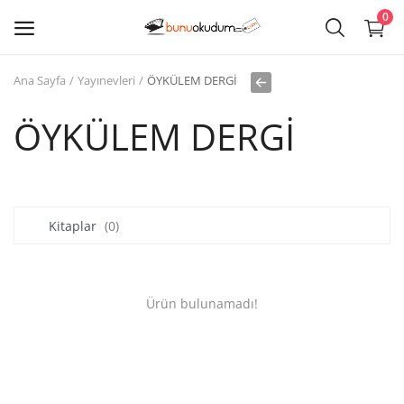
0
Ana Sayfa
Yayınevleri
ÖYKÜLEM DERGİ
Kitap
Sat
ÖYKÜLEM DERGİ
Giriş
Kayıt ol
Kitaplar
(0)
Edebiyat
Eğitim
Ürün bulunamadı!
Ders - Sınav Kitapları
Çocuk Kitapları