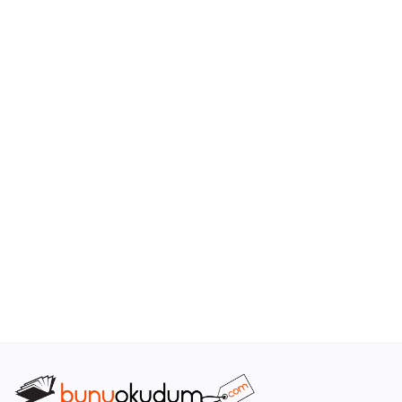
Araştırma - Tarih
Bilim
Din Tasavvuf
Felsefe
Hobi Kitapları
Sanat - Tasarım
Çizgi Roman
Mizah
Mitoloji Efsane
Diğer