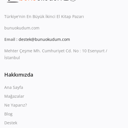
Kitaplığım
Destek Merkezi
Türkiye'nin En Büyük İkinci El Kitap Pazarı
bunuokudum.com
Mağazalar
Email :
destek@bunuokudum.com
Blog
Mehter Çeşme Mh. Cumhuriyet Cd. No : 10 Esenyurt /
İletişim
İstanbul
TRY (₺)
Hakkımızda
Ana Sayfa
Mağazalar
Ne Yaparız?
Blog
Destek