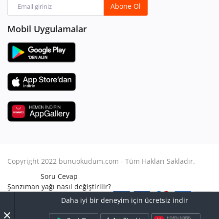
Abone Ol
Mobil Uygulamalar
Copyright 2022 bunuokudum.com - Tüm Hakları Sakladır.
Soru Cevap
Şanzıman yağı nasıl değiştirilir?
Aile Hukuku
Daha iyi bir deneyim için ücretsiz indir
Avukat Nasıl Olunur?
×
Turbo arızası nasıl anlaşılır?