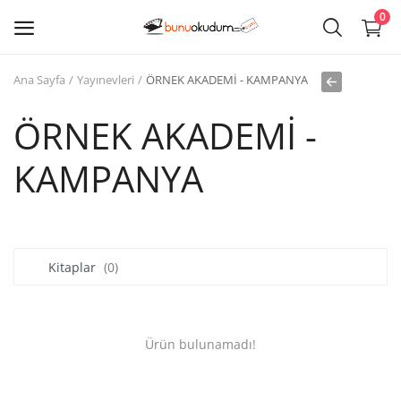
0
Ana Sayfa
Yayınevleri
ÖRNEK AKADEMİ - KAMPANYA
Kitap
Sat
ÖRNEK AKADEMİ -
KAMPANYA
Giriş
Kayıt ol
Edebiyat
Kitaplar
(0)
Eğitim
Ders - Sınav Kitapları
Ürün bulunamadı!
Çocuk Kitapları