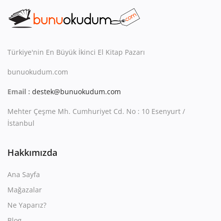
Kitaplığım
Destek Merkezi
Mağazalar
Türkiye'nin En Büyük İkinci El Kitap Pazarı
bunuokudum.com
Blog
Email :
destek@bunuokudum.com
İletişim
Mehter Çeşme Mh. Cumhuriyet Cd. No : 10 Esenyurt /
TRY (₺)
İstanbul
Hakkımızda
Ana Sayfa
Mağazalar
Ne Yaparız?
Blog