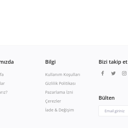
mızda
Bilgi
Bizi takip et
fa
Kullanım Koşulları
lar
Gizlilik Politikası
rız?
Pazarlama İzni
Bülten
Çerezler
İade & Değişim