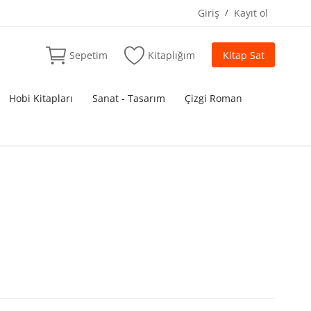
Giriş
/
Kayıt ol
Sepetim
Kitaplığım
Kitap Sat
Hobi Kitapları
Sanat - Tasarım
Çizgi Roman