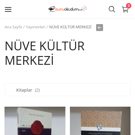
0
Ana Sayfa
Yayınevleri
NÜVE KÜLTÜR MERKEZİ
Kitap
Sat
NÜVE KÜLTÜR
MERKEZİ
Giriş
Kayıt ol
Edebiyat
Kitaplar
(2)
Eğitim
Ders - Sınav Kitapları
Çocuk Kitapları