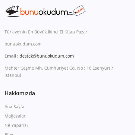
Kitaplığım
Destek Merkezi
Mağazalar
Türkiye'nin En Büyük İkinci El Kitap Pazarı
bunuokudum.com
Blog
Email :
destek@bunuokudum.com
İletişim
Mehter Çeşme Mh. Cumhuriyet Cd. No : 10 Esenyurt /
TRY (₺)
İstanbul
Hakkımızda
Ana Sayfa
Mağazalar
Ne Yaparız?
Blog