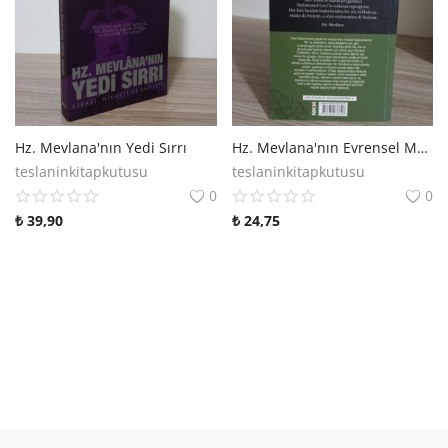
Araştırma - Tarih
Bilim
Din Tasavvuf
Felsefe
Hz. Mevlana'nın Yedi Sırrı
Hz. Mevlana'nın Evrensel Mesajları
teslaninkitapkutusu
teslaninkitapkutusu
Hobi Kitapları
0
0
₺
39,90
₺
24,75
Sanat - Tasarım
Çizgi Roman
Mizah
Mitoloji Efsane
Diğer