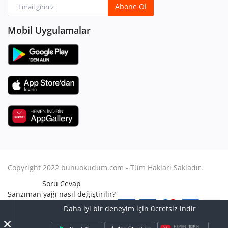
Abone Ol
Mobil Uygulamalar
Copyright 2022 bunuokudum.com - Tüm Hakları Sakladır.
Soru Cevap
Şanzıman yağı nasıl değiştirilir?
Aile Hukuku
Daha iyi bir deneyim için ücretsiz indir
Avukat Nasıl Olunur?
×
Turbo arızası nasıl anlaşılır?