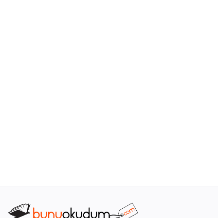
Araştırma - Tarih
Bilim
Din Tasavvuf
Felsefe
Hobi Kitapları
Sanat - Tasarım
Çizgi Roman
Mizah
Mitoloji Efsane
Diğer