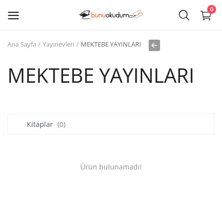
0
Ana Sayfa
Yayınevleri
MEKTEBE YAYINLARI
Kitap
Sat
MEKTEBE YAYINLARI
Giriş
Kayıt ol
Kitaplar
(0)
Edebiyat
Eğitim
Ürün bulunamadı!
Ders - Sınav Kitapları
Çocuk Kitapları