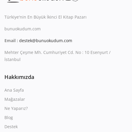
Kitaplığım
Destek Merkezi
Türkiye'nin En Büyük İkinci El Kitap Pazarı
bunuokudum.com
Mağazalar
Email :
destek@bunuokudum.com
Blog
Mehter Çeşme Mh. Cumhuriyet Cd. No : 10 Esenyurt /
İletişim
İstanbul
TRY (₺)
Hakkımızda
Ana Sayfa
Mağazalar
Ne Yaparız?
Blog
Destek