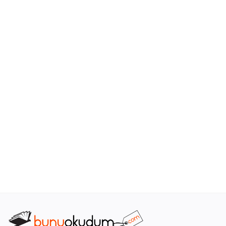
Araştırma - Tarih
Bilim
Din Tasavvuf
Felsefe
Hobi Kitapları
Sanat - Tasarım
Çizgi Roman
Mizah
Mitoloji Efsane
Diğer