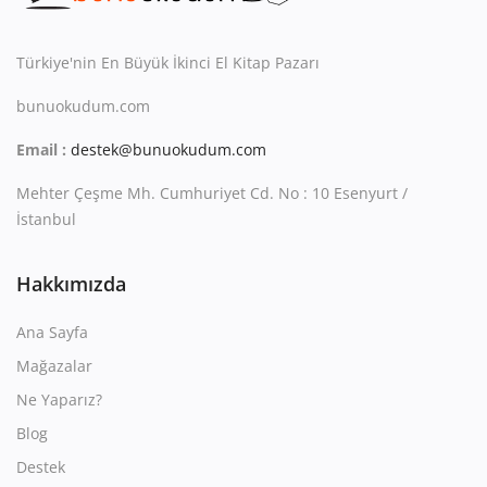
Kitaplığım
Destek Merkezi
Türkiye'nin En Büyük İkinci El Kitap Pazarı
bunuokudum.com
Mağazalar
Email :
destek@bunuokudum.com
Blog
Mehter Çeşme Mh. Cumhuriyet Cd. No : 10 Esenyurt /
İletişim
İstanbul
TRY (₺)
Hakkımızda
Ana Sayfa
Mağazalar
Ne Yaparız?
Blog
Destek