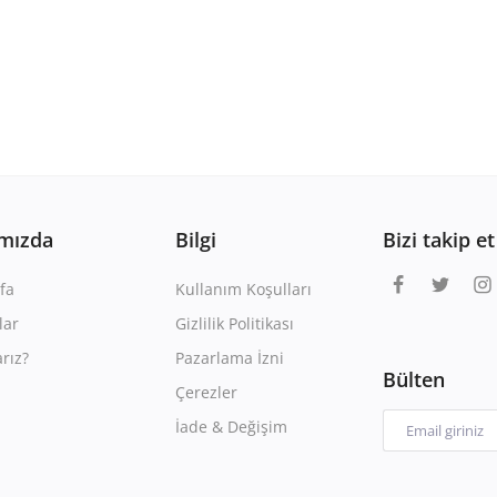
mızda
Bilgi
Bizi takip et
fa
Kullanım Koşulları
lar
Gizlilik Politikası
rız?
Pazarlama İzni
Bülten
Çerezler
İade & Değişim