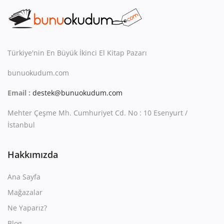
Kitaplığım
Destek Merkezi
Mağazalar
Türkiye'nin En Büyük İkinci El Kitap Pazarı
bunuokudum.com
Blog
Email :
destek@bunuokudum.com
İletişim
Mehter Çeşme Mh. Cumhuriyet Cd. No : 10 Esenyurt /
TRY (₺)
İstanbul
Hakkımızda
Ana Sayfa
Mağazalar
Ne Yaparız?
Blog