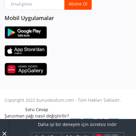
Abone Ol
Mobil Uygulamalar
Copyright 2022 bunuokudum.com - Tüm Hakları Sakladır.
Soru Cevap
Şanzıman yağı nasıl değiştirilir?
Aile Hukuku
Daha iyi bir deneyim için ücretsiz indir
Avukat Nasıl Olunur?
×
Turbo arızası nasıl anlaşılır?