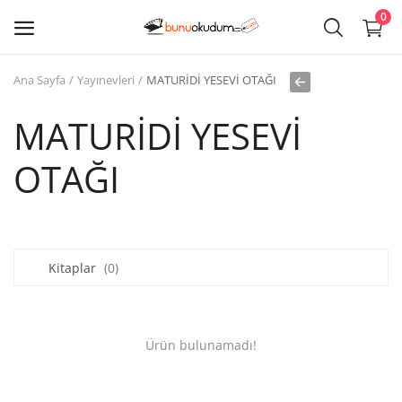
0
Ana Sayfa
Yayınevleri
MATURİDİ YESEVİ OTAĞI
Kitap
Sat
MATURİDİ YESEVİ
OTAĞI
Giriş
Kayıt ol
Edebiyat
Kitaplar
(0)
Eğitim
Ders - Sınav Kitapları
Ürün bulunamadı!
Çocuk Kitapları