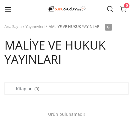
0
Ana Sayfa
Yayınevleri
MALİYE VE HUKUK YAYINLARI
Kitap
Sat
MALİYE VE HUKUK
YAYINLARI
Giriş
Kayıt ol
Edebiyat
Kitaplar
(0)
Eğitim
Ders - Sınav Kitapları
Ürün bulunamadı!
Çocuk Kitapları