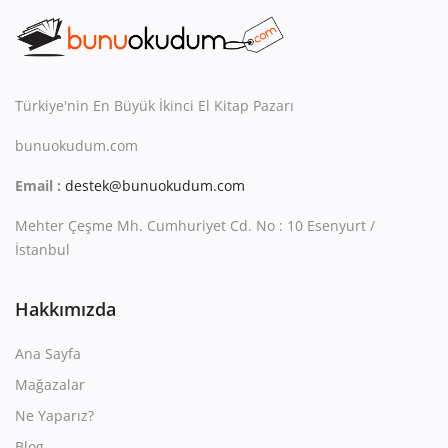
Kitaplığım
Destek Merkezi
Mağazalar
Türkiye'nin En Büyük İkinci El Kitap Pazarı
bunuokudum.com
Blog
Email :
destek@bunuokudum.com
İletişim
Mehter Çeşme Mh. Cumhuriyet Cd. No : 10 Esenyurt /
TRY (₺)
İstanbul
Hakkımızda
Ana Sayfa
Mağazalar
Ne Yaparız?
Blog