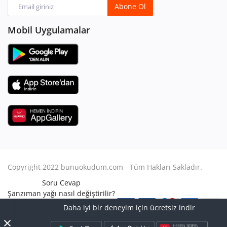
Abone Ol
Mobil Uygulamalar
Copyright 2022 bunuokudum.com - Tüm Hakları Sakladır.
Soru Cevap
Şanzıman yağı nasıl değiştirilir?
Aile Hukuku
Daha iyi bir deneyim için ücretsiz indir
Avukat Nasıl Olunur?
×
Turbo arızası nasıl anlaşılır?