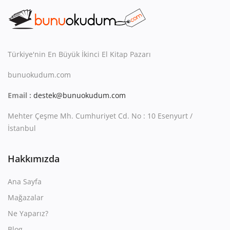
Kitaplığım
Destek Merkezi
Mağazalar
Türkiye'nin En Büyük İkinci El Kitap Pazarı
bunuokudum.com
Blog
Email :
destek@bunuokudum.com
İletişim
Mehter Çeşme Mh. Cumhuriyet Cd. No : 10 Esenyurt /
TRY (₺)
İstanbul
Hakkımızda
Ana Sayfa
Mağazalar
Ne Yaparız?
Blog