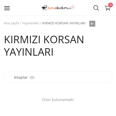
0
Ana Sayfa
Yayınevleri
KIRMIZI KORSAN YAYINLARI
Kitap
Sat
KIRMIZI KORSAN
YAYINLARI
Giriş
Kayıt ol
Edebiyat
Kitaplar
(0)
Eğitim
Ders - Sınav Kitapları
Ürün bulunamadı!
Çocuk Kitapları