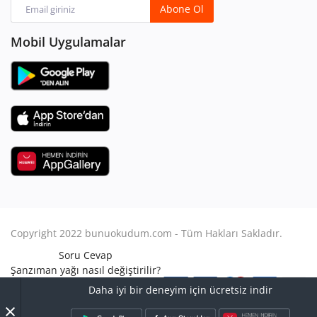
Abone Ol
Mobil Uygulamalar
Copyright 2022 bunuokudum.com - Tüm Hakları Sakladır.
Soru Cevap
Şanzıman yağı nasıl değiştirilir?
Aile Hukuku
Daha iyi bir deneyim için ücretsiz indir
Avukat Nasıl Olunur?
×
Turbo arızası nasıl anlaşılır?